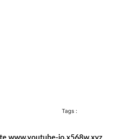
Tags :
ite www.youtube-io.x568w.xyz