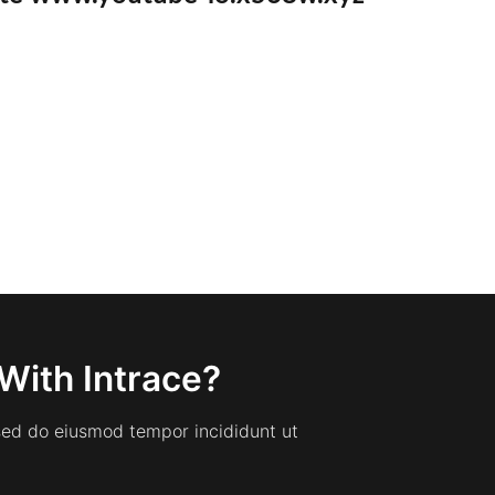
With Intrace?
 sed do eiusmod tempor incididunt ut