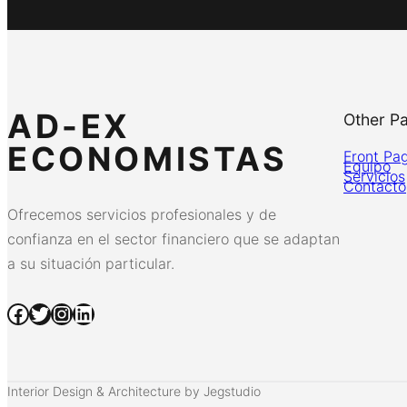
AD-EX
Other P
ECONOMISTAS
Front Pa
Equipo
Servicios
Contacto
Ofrecemos servicios profesionales y de
confianza en el sector financiero que se adaptan
a su situación particular.
Facebook
Twitter
Instagram
LinkedIn
Interior Design & Architecture by Jegstudio