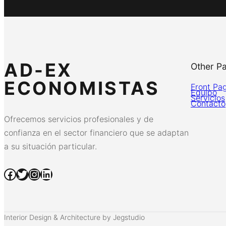
AD-EX
Other P
ECONOMISTAS
Front Pa
Equipo
Servicios
Contacto
Ofrecemos servicios profesionales y de
confianza en el sector financiero que se adaptan
a su situación particular.
Facebook
Twitter
Instagram
LinkedIn
Interior Design & Architecture by Jegstudio