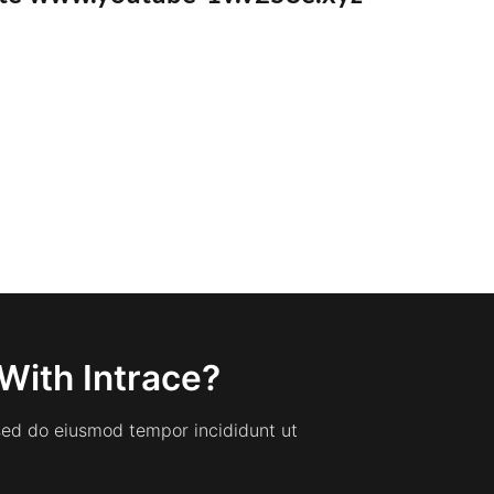
With Intrace?
 sed do eiusmod tempor incididunt ut