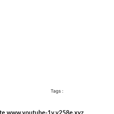
Tags :
ite www.youtube-1v.v258e.xyz