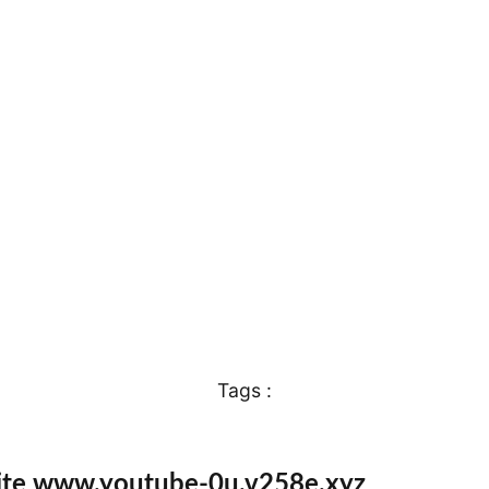
Tags :
ite www.youtube-0u.v258e.xyz