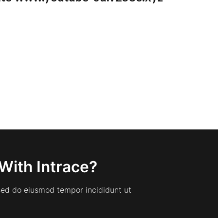
With Intrace?
 sed do eiusmod tempor incididunt ut