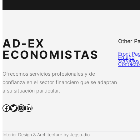
AD-EX
Other P
ECONOMISTAS
Front Pa
Equipo
Servicios
Contacto
Ofrecemos servicios profesionales y de
confianza en el sector financiero que se adaptan
a su situación particular.
Facebook
Twitter
Instagram
LinkedIn
Interior Design & Architecture by Jegstudio