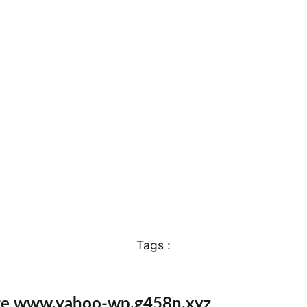
Tags :
ite www.yahoo-wp.g458n.xyz