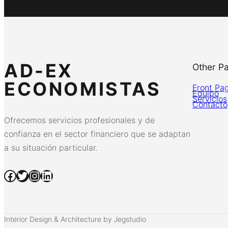
AD-EX
Other P
ECONOMISTAS
Front Pa
Equipo
Servicios
Contacto
Ofrecemos servicios profesionales y de
confianza en el sector financiero que se adaptan
a su situación particular.
Facebook
Twitter
Instagram
LinkedIn
Interior Design & Architecture by Jegstudio