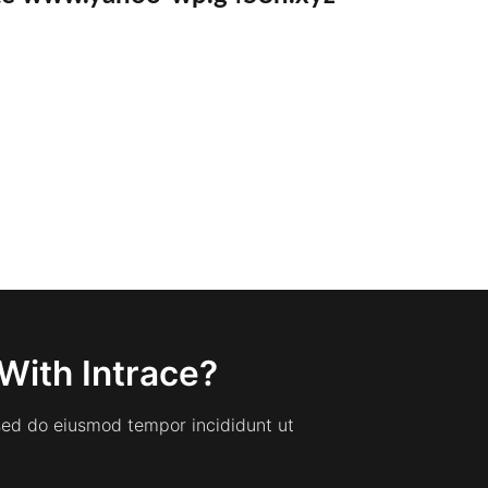
With Intrace?
 sed do eiusmod tempor incididunt ut