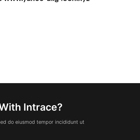
With Intrace?
 sed do eiusmod tempor incididunt ut