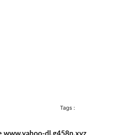
Tags :
te www.yahoo-dl.g458n.xyz