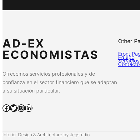
AD-EX
Other P
ECONOMISTAS
Front Pa
Equipo
Servicios
Contacto
Ofrecemos servicios profesionales y de
confianza en el sector financiero que se adaptan
a su situación particular.
Facebook
Twitter
Instagram
LinkedIn
Interior Design & Architecture by Jegstudio