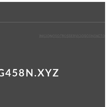
INICIO
NOSOTROS
SERVICIOS
CONTACTO
G458N.XYZ