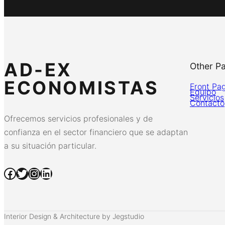
AD-EX
Other P
ECONOMISTAS
Front Pa
Equipo
Servicios
Contacto
Ofrecemos servicios profesionales y de
confianza en el sector financiero que se adaptan
a su situación particular.
Facebook
Twitter
Instagram
LinkedIn
Interior Design & Architecture by Jegstudio