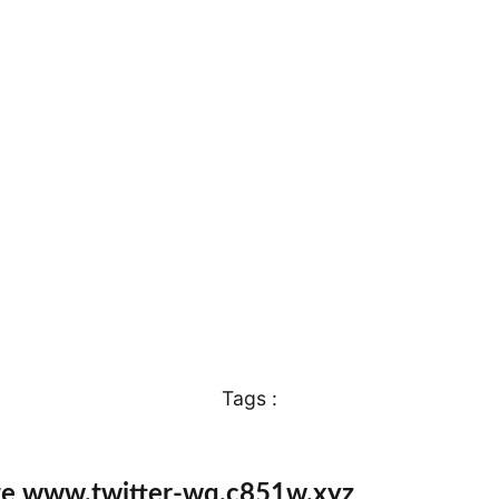
Tags :
te www.twitter-wq.c851w.xyz