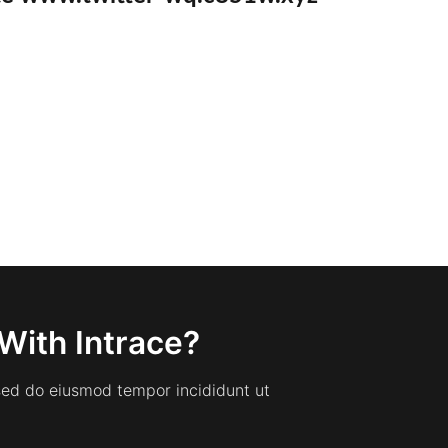
With Intrace?
 sed do eiusmod tempor incididunt ut