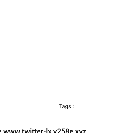
Tags :
e www.twitter-lx.v258e.xyz