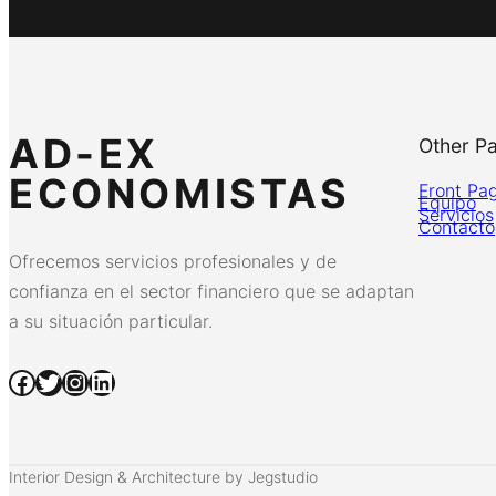
AD-EX
Other P
ECONOMISTAS
Front Pa
Equipo
Servicios
Contacto
Ofrecemos servicios profesionales y de
confianza en el sector financiero que se adaptan
a su situación particular.
Facebook
Twitter
Instagram
LinkedIn
Interior Design & Architecture by Jegstudio