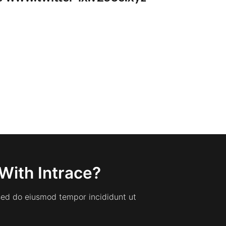
With Intrace?
 sed do eiusmod tempor incididunt ut