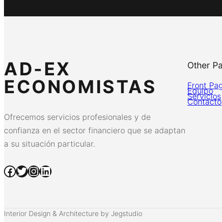
AD-EX
Other P
ECONOMISTAS
Front Pa
Equipo
Servicios
Contacto
Ofrecemos servicios profesionales y de
confianza en el sector financiero que se adaptan
a su situación particular.
Facebook
Twitter
Instagram
LinkedIn
Interior Design & Architecture by Jegstudio