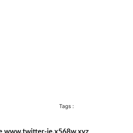
Tags :
e www.twitter-ie.x568w.xyz