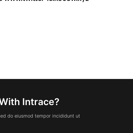
With Intrace?
 sed do eiusmod tempor incididunt ut