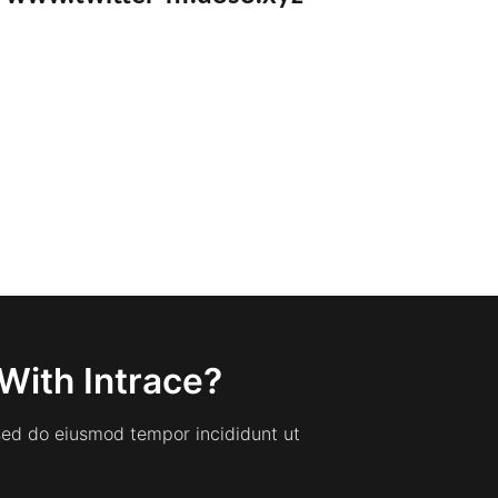
With Intrace?
 sed do eiusmod tempor incididunt ut