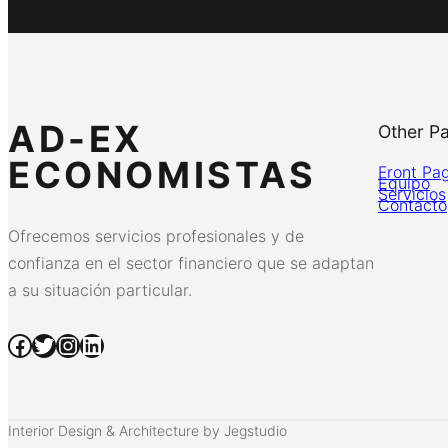
AD-EX
Other P
ECONOMISTAS
Front Pa
Equipo
Servicios
Contacto
Ofrecemos servicios profesionales y de
confianza en el sector financiero que se adaptan
a su situación particular.
Facebook
Twitter
Instagram
LinkedIn
Interior Design & Architecture by Jegstudio