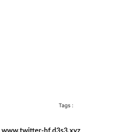
Tags :
e www.twitter-hf.d3s3.xyz