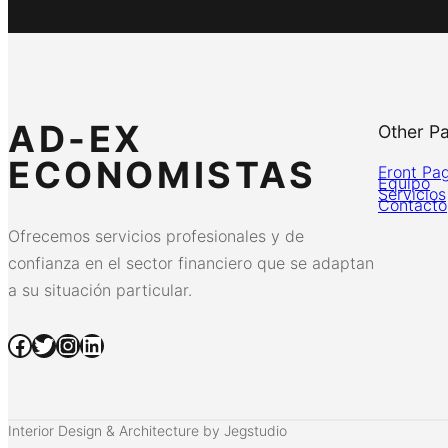
AD-EX
Other P
ECONOMISTAS
Front Pa
Equipo
Servicios
Contacto
Ofrecemos servicios profesionales y de
confianza en el sector financiero que se adaptan
a su situación particular.
Facebook
Twitter
Instagram
LinkedIn
Interior Design & Architecture by Jegstudio