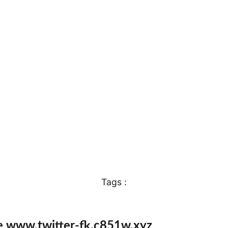
Tags :
e www.twitter-fk.c851w.xyz