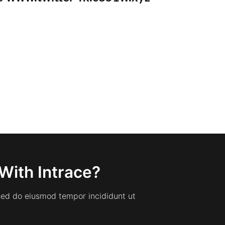
With Intrace?
 sed do eiusmod tempor incididunt ut