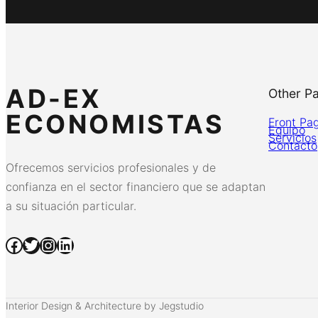
AD-EX
Other P
ECONOMISTAS
Front Pa
Equipo
Servicios
Contacto
Ofrecemos servicios profesionales y de
confianza en el sector financiero que se adaptan
a su situación particular.
Facebook
Twitter
Instagram
LinkedIn
Interior Design & Architecture by Jegstudio