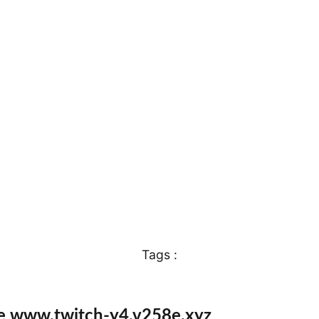
Tags :
te www.twitch-y4.v258e.xyz