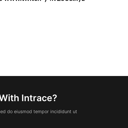
With Intrace?
 sed do eiusmod tempor incididunt ut