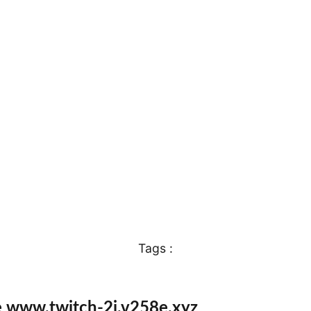
Tags :
e www.twitch-2j.v258e.xyz