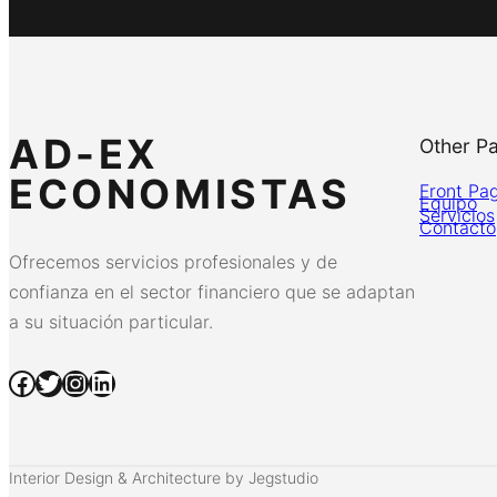
AD-EX
Other P
ECONOMISTAS
Front Pa
Equipo
Servicios
Contacto
Ofrecemos servicios profesionales y de
confianza en el sector financiero que se adaptan
a su situación particular.
Facebook
Twitter
Instagram
LinkedIn
Interior Design & Architecture by Jegstudio