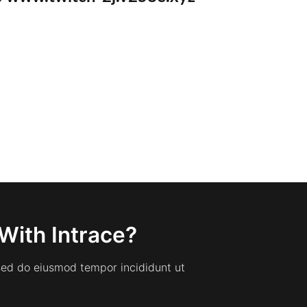
With Intrace?
 sed do eiusmod tempor incididunt ut