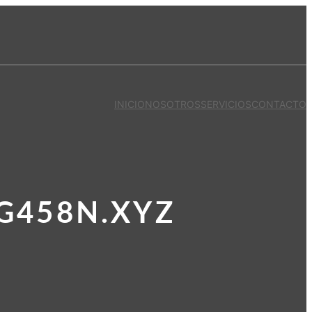
INICIO
NOSOTROS
SERVICIOS
CONTACTO
G458N.XYZ