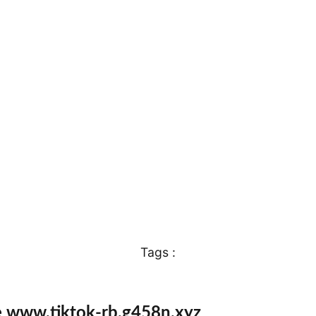
Tags :
e www.tiktok-rb.g458n.xyz