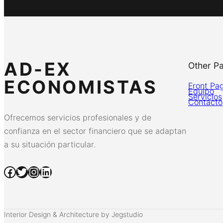
AD-EX
Other P
ECONOMISTAS
Front Pa
Equipo
Servicios
Contacto
Ofrecemos servicios profesionales y de
confianza en el sector financiero que se adaptan
a su situación particular.
Facebook
Twitter
Instagram
LinkedIn
Interior Design & Architecture by Jegstudio