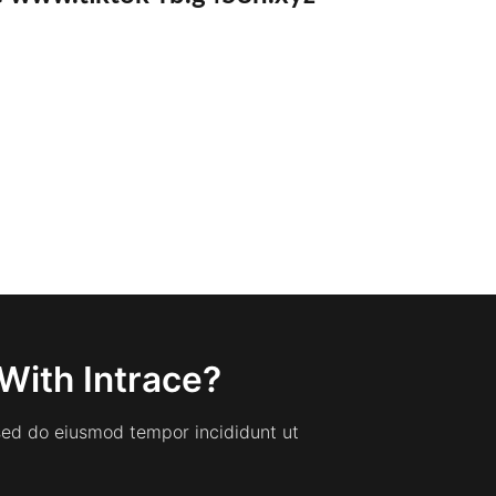
With Intrace?
 sed do eiusmod tempor incididunt ut