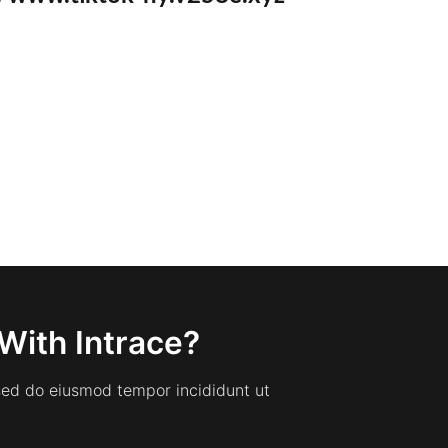
With Intrace?
 sed do eiusmod tempor incididunt ut