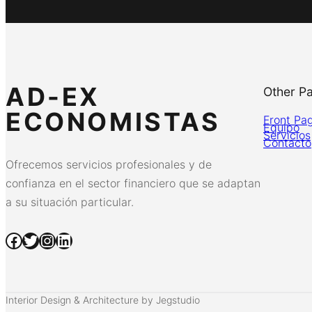
AD-EX
Other P
ECONOMISTAS
Front Pa
Equipo
Servicios
Contacto
Ofrecemos servicios profesionales y de
confianza en el sector financiero que se adaptan
a su situación particular.
Facebook
Twitter
Instagram
LinkedIn
Interior Design & Architecture by Jegstudio