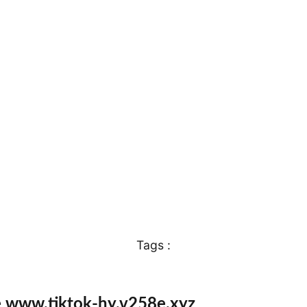
Tags :
e www.tiktok-hy.v258e.xyz