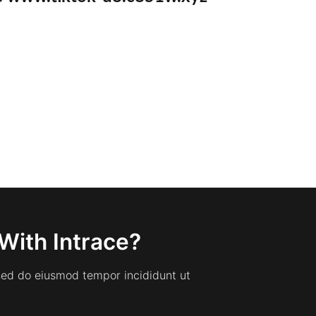
With Intrace?
 sed do eiusmod tempor incididunt ut