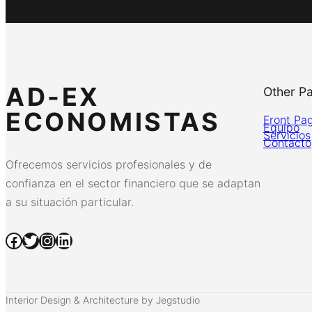
AD-EX
Other P
ECONOMISTAS
Front Pa
Equipo
Servicios
Contacto
Ofrecemos servicios profesionales y de
confianza en el sector financiero que se adaptan
a su situación particular.
Facebook
Twitter
Instagram
LinkedIn
Interior Design & Architecture by Jegstudio