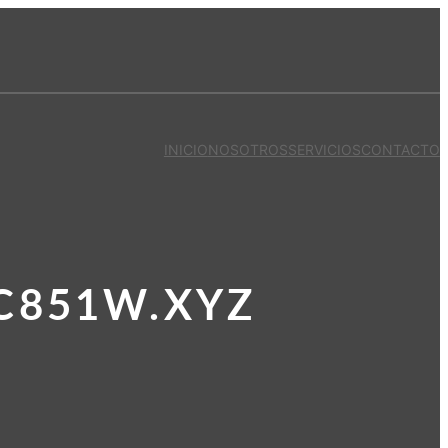
INICIO
NOSOTROS
SERVICIOS
CONTACTO
C851W.XYZ