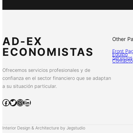
AD-EX
Other P
ECONOMISTAS
Front Pa
Equipo
Servicios
Contacto
Ofrecemos servicios profesionales y de
confianza en el sector financiero que se adaptan
a su situación particular.
Facebook
Twitter
Instagram
LinkedIn
Interior Design & Architecture by Jegstudio