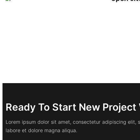
Ready To Start New Project 
Lorem ipsum dolor sit amet, consectetur adipiscing elit,
labore et dolore magna aliqua.