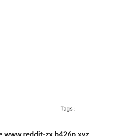
Tags :
te www.reddit-zx.b426p.xyz