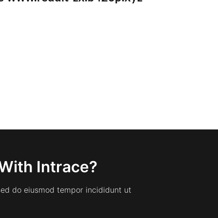
With Intrace?
 sed do eiusmod tempor incididunt ut