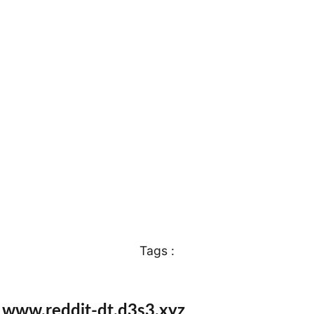
Tags :
e www.reddit-dt.d3s3.xyz