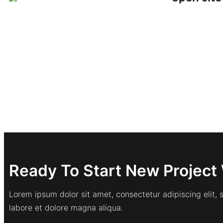
Ready To Start New Project 
Lorem ipsum dolor sit amet, consectetur adipiscing elit,
labore et dolore magna aliqua.