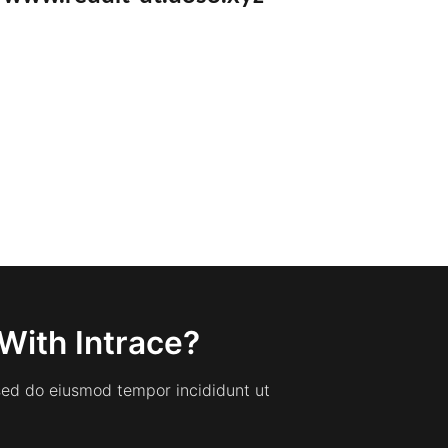
With Intrace?
 sed do eiusmod tempor incididunt ut