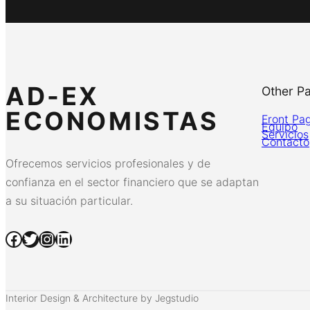
AD-EX
Other P
ECONOMISTAS
Front Pa
Equipo
Servicios
Contacto
Ofrecemos servicios profesionales y de
confianza en el sector financiero que se adaptan
a su situación particular.
Facebook
Twitter
Instagram
LinkedIn
Interior Design & Architecture by Jegstudio