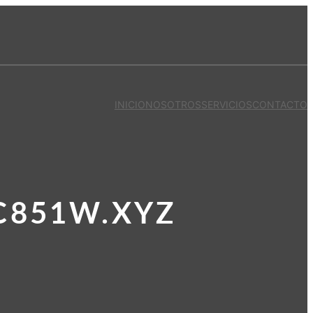
INICIO
NOSOTROS
SERVICIOS
CONTACTO
C851W.XYZ