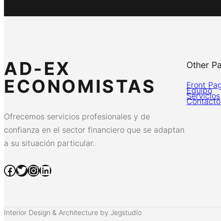
AD-EX
Other P
ECONOMISTAS
Front Pa
Equipo
Servicios
Contacto
Ofrecemos servicios profesionales y de
confianza en el sector financiero que se adaptan
a su situación particular.
Facebook
Twitter
Instagram
LinkedIn
Interior Design & Architecture by Jegstudio