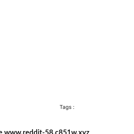
Tags :
te www.reddit-58.c851w.xyz