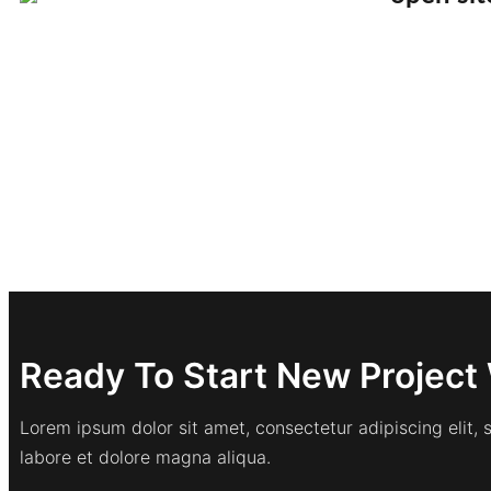
Ready To Start New Project 
Lorem ipsum dolor sit amet, consectetur adipiscing elit,
labore et dolore magna aliqua.