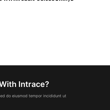
With Intrace?
 sed do eiusmod tempor incididunt ut