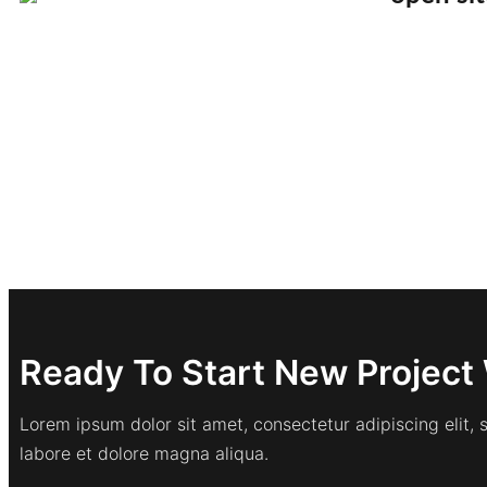
Ready To Start New Project 
Lorem ipsum dolor sit amet, consectetur adipiscing elit,
labore et dolore magna aliqua.