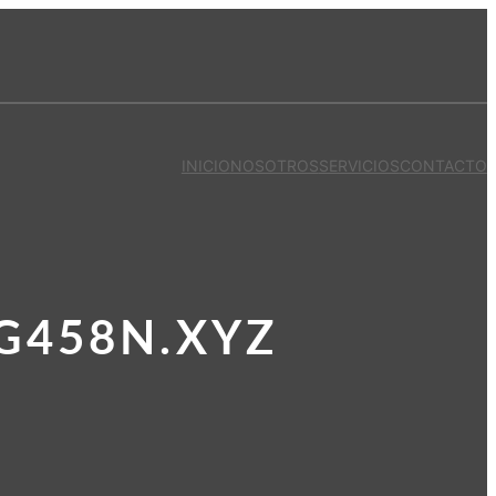
INICIO
NOSOTROS
SERVICIOS
CONTACTO
G458N.XYZ