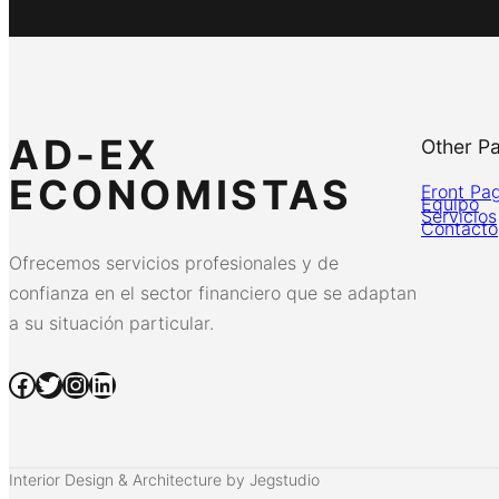
AD-EX
Other P
ECONOMISTAS
Front Pa
Equipo
Servicios
Contacto
Ofrecemos servicios profesionales y de
confianza en el sector financiero que se adaptan
a su situación particular.
Facebook
Twitter
Instagram
LinkedIn
Interior Design & Architecture by Jegstudio