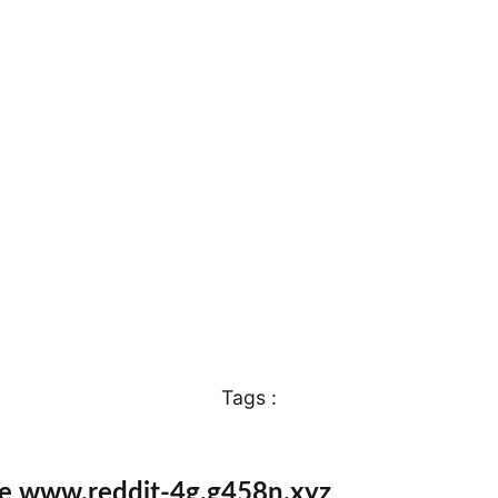
Tags :
te www.reddit-4g.g458n.xyz