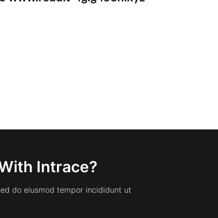
With Intrace?
 sed do eiusmod tempor incididunt ut