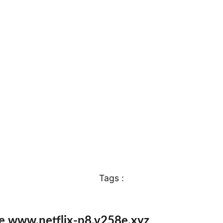
Tags :
te www.netflix-p8.v258e.xyz