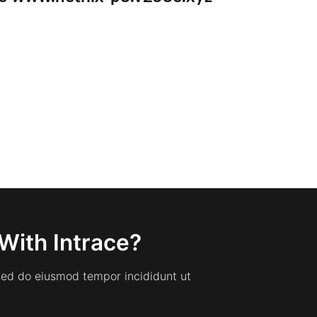
With Intrace?
 sed do eiusmod tempor incididunt ut