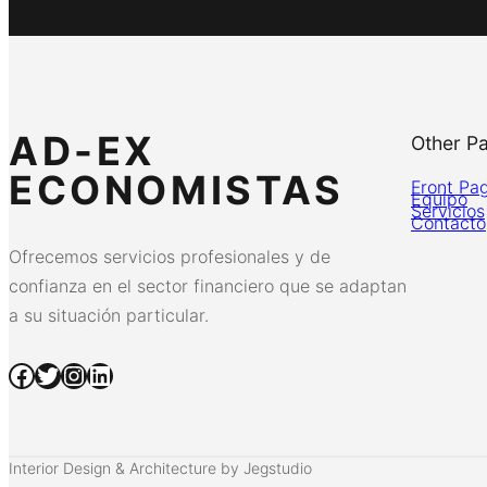
AD-EX
Other P
ECONOMISTAS
Front Pa
Equipo
Servicios
Contacto
Ofrecemos servicios profesionales y de
confianza en el sector financiero que se adaptan
a su situación particular.
Facebook
Twitter
Instagram
LinkedIn
Interior Design & Architecture by Jegstudio