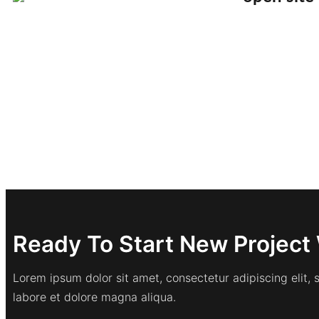
Ready To Start New Project 
Lorem ipsum dolor sit amet, consectetur adipiscing elit,
labore et dolore magna aliqua.