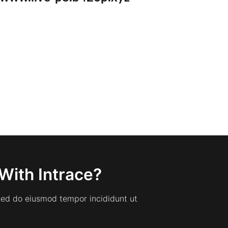
With Intrace?
 sed do eiusmod tempor incididunt ut