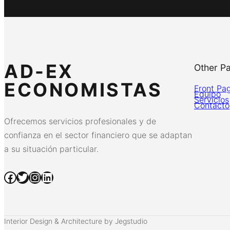
AD-EX
Other P
ECONOMISTAS
Front Pa
Equipo
Servicios
Contacto
Ofrecemos servicios profesionales y de
confianza en el sector financiero que se adaptan
a su situación particular.
Facebook
Twitter
Instagram
LinkedIn
Interior Design & Architecture by Jegstudio