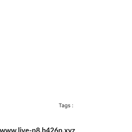
Tags :
 www.live-p8.b426p.xyz