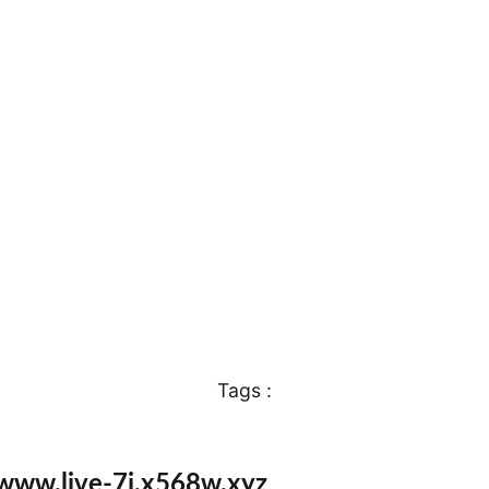
Tags :
 www.live-7j.x568w.xyz