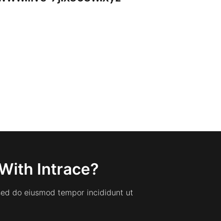
With Intrace?
 sed do eiusmod tempor incididunt ut