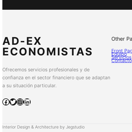
AD-EX
Other P
ECONOMISTAS
Front Pa
Equipo
Servicios
Contacto
Ofrecemos servicios profesionales y de
confianza en el sector financiero que se adaptan
a su situación particular.
Facebook
Twitter
Instagram
LinkedIn
Interior Design & Architecture by Jegstudio