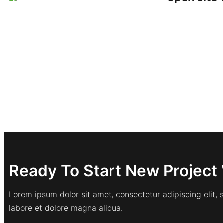
Ready To Start New Project 
Lorem ipsum dolor sit amet, consectetur adipiscing elit,
labore et dolore magna aliqua.