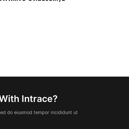
With Intrace?
 sed do eiusmod tempor incididunt ut