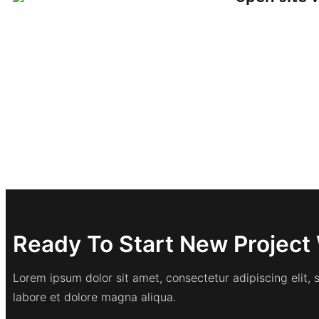
Ready To Start New Project 
Lorem ipsum dolor sit amet, consectetur adipiscing elit,
labore et dolore magna aliqua.