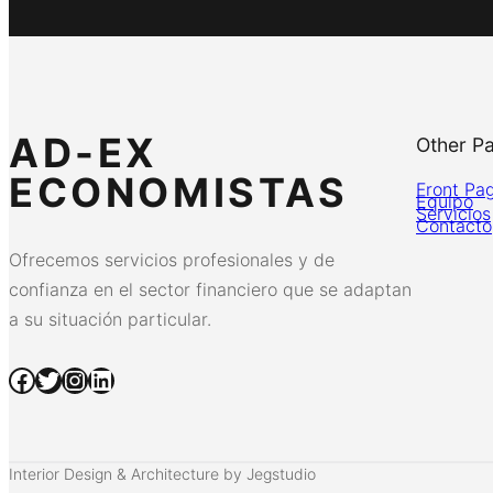
AD-EX
Other P
ECONOMISTAS
Front Pa
Equipo
Servicios
Contacto
Ofrecemos servicios profesionales y de
confianza en el sector financiero que se adaptan
a su situación particular.
Facebook
Twitter
Instagram
LinkedIn
Interior Design & Architecture by Jegstudio