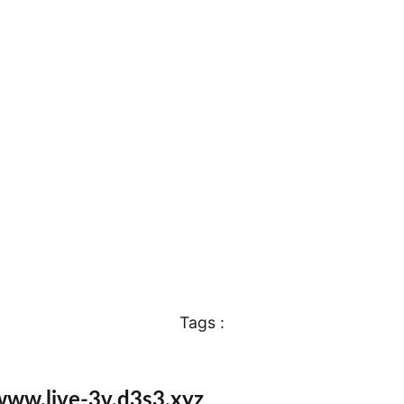
Tags :
www.live-3v.d3s3.xyz