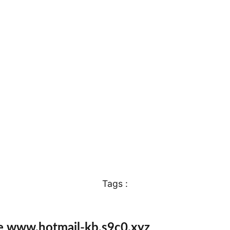
Tags :
te www.hotmail-kb.s9c0.xyz