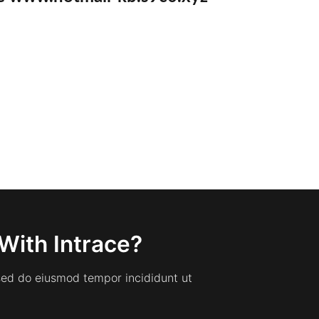
With Intrace?
 sed do eiusmod tempor incididunt ut