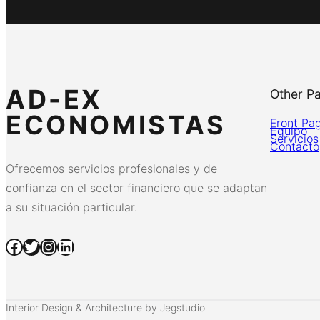
AD-EX
Other P
ECONOMISTAS
Front Pa
Equipo
Servicios
Contacto
Ofrecemos servicios profesionales y de
confianza en el sector financiero que se adaptan
a su situación particular.
Facebook
Twitter
Instagram
LinkedIn
Interior Design & Architecture by Jegstudio