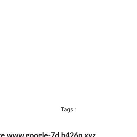
Tags :
ite www.google-7d.b426p.xyz