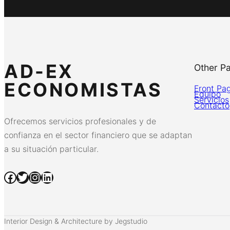
AD-EX
Other P
ECONOMISTAS
Front Pa
Equipo
Servicios
Contacto
Ofrecemos servicios profesionales y de
confianza en el sector financiero que se adaptan
a su situación particular.
Facebook
Twitter
Instagram
LinkedIn
Interior Design & Architecture by Jegstudio