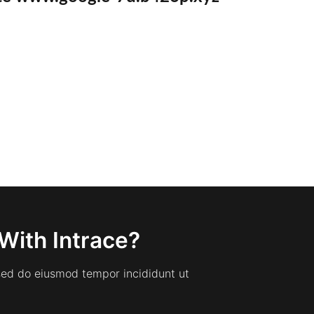
With Intrace?
 sed do eiusmod tempor incididunt ut