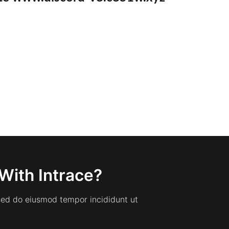
With Intrace?
 sed do eiusmod tempor incididunt ut