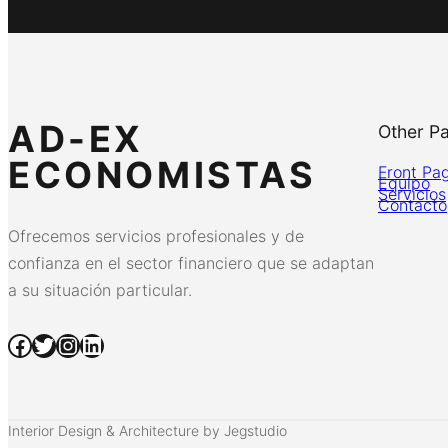
AD-EX
Other P
ECONOMISTAS
Front Pa
Equipo
Servicios
Contacto
Ofrecemos servicios profesionales y de
confianza en el sector financiero que se adaptan
a su situación particular.
Facebook
Twitter
Instagram
LinkedIn
Interior Design & Architecture by Jegstudio