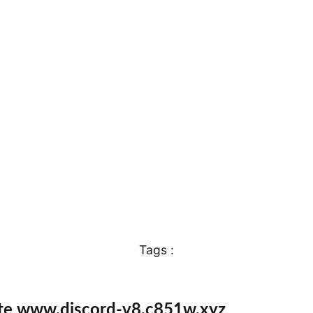
Tags :
ite www.discord-v8.c851w.xyz