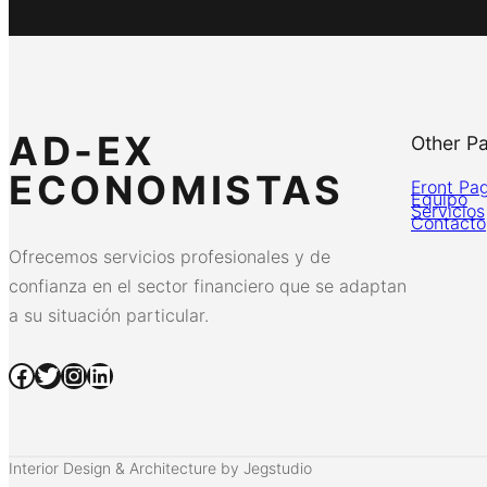
AD-EX
Other P
ECONOMISTAS
Front Pa
Equipo
Servicios
Contacto
Ofrecemos servicios profesionales y de
confianza en el sector financiero que se adaptan
a su situación particular.
Facebook
Twitter
Instagram
LinkedIn
Interior Design & Architecture by Jegstudio