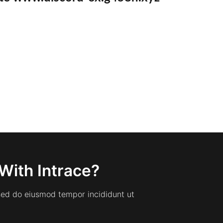
With Intrace?
 sed do eiusmod tempor incididunt ut