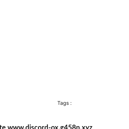
Tags :
ite www.discord-ox.g458n.xyz