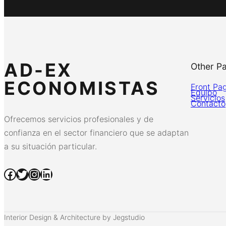
AD-EX
Other P
ECONOMISTAS
Front Pa
Equipo
Servicios
Contacto
Ofrecemos servicios profesionales y de
confianza en el sector financiero que se adaptan
a su situación particular.
Facebook
Twitter
Instagram
LinkedIn
Interior Design & Architecture by Jegstudio