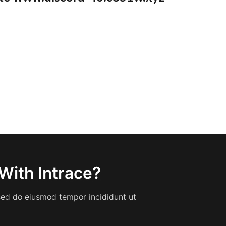
With Intrace?
 sed do eiusmod tempor incididunt ut