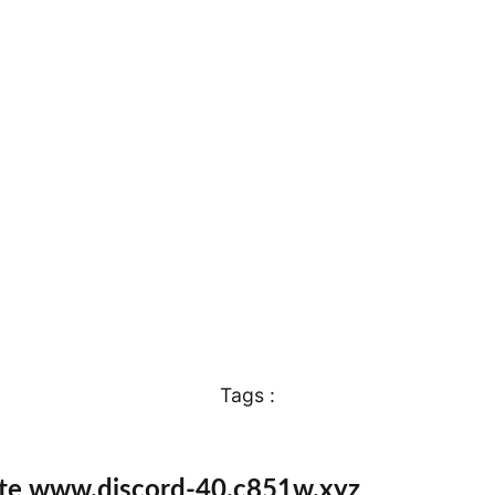
Tags :
ite www.discord-40.c851w.xyz