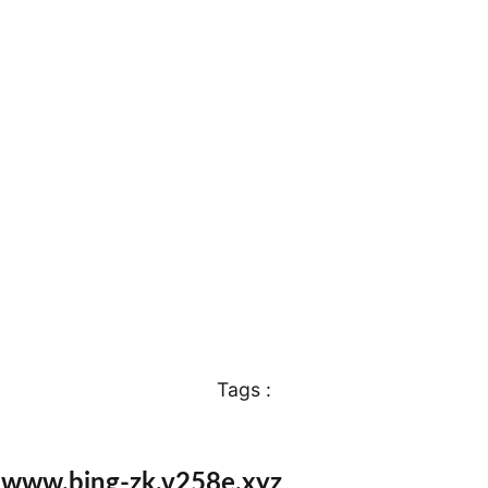
Tags :
e www.bing-zk.v258e.xyz