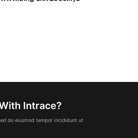
With Intrace?
 sed do eiusmod tempor incididunt ut