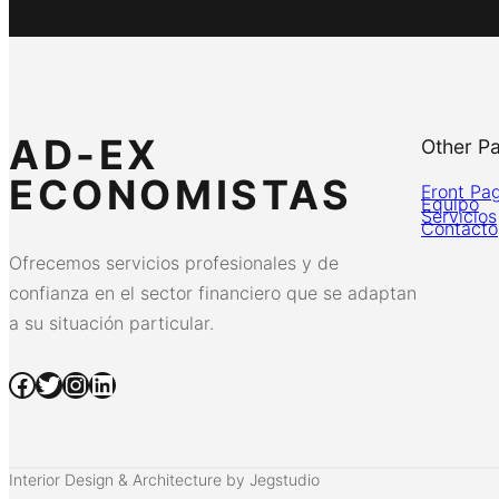
AD-EX
Other P
ECONOMISTAS
Front Pa
Equipo
Servicios
Contacto
Ofrecemos servicios profesionales y de
confianza en el sector financiero que se adaptan
a su situación particular.
Facebook
Twitter
Instagram
LinkedIn
Interior Design & Architecture by Jegstudio