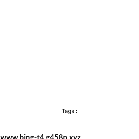
Tags :
e www.bing-t4.g458n.xyz