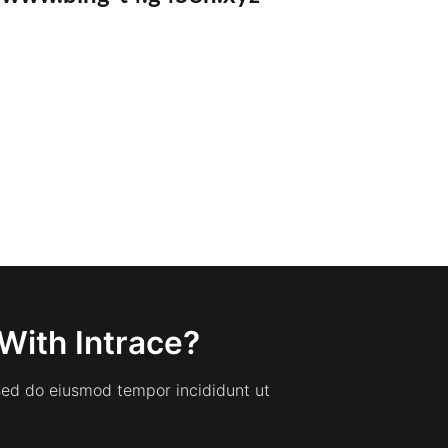
With Intrace?
 sed do eiusmod tempor incididunt ut