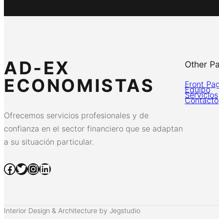
AD-EX
Other P
ECONOMISTAS
Front Pa
Equipo
Servicios
Contacto
Ofrecemos servicios profesionales y de
confianza en el sector financiero que se adaptan
a su situación particular.
Facebook
Twitter
Instagram
LinkedIn
Interior Design & Architecture by Jegstudio