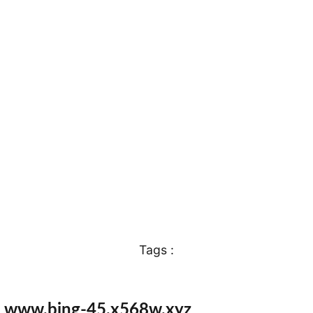
Tags :
e www.bing-45.x568w.xyz