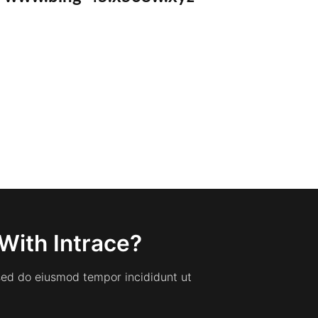
With Intrace?
 sed do eiusmod tempor incididunt ut