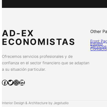
AD-EX
Other P
ECONOMISTAS
Front Pa
Equipo
Servicios
Contacto
Ofrecemos servicios profesionales y de
confianza en el sector financiero que se adaptan
a su situación particular.
Facebook
Twitter
Instagram
LinkedIn
Interior Design & Architecture by Jegstudio