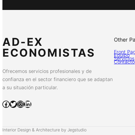
AD-EX
Other P
ECONOMISTAS
Front Pa
Equipo
Servicios
Contacto
Ofrecemos servicios profesionales y de
confianza en el sector financiero que se adaptan
a su situación particular.
Facebook
Twitter
Instagram
LinkedIn
Interior Design & Architecture by Jegstudio