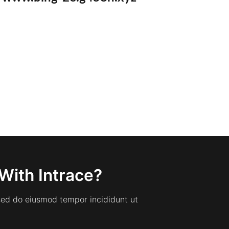
With Intrace?
 sed do eiusmod tempor incididunt ut