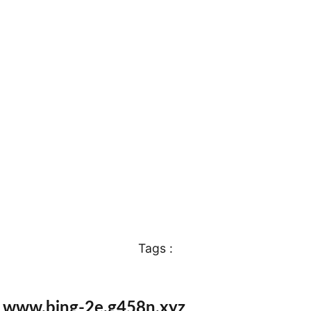
Tags :
e www.bing-2e.g458n.xyz