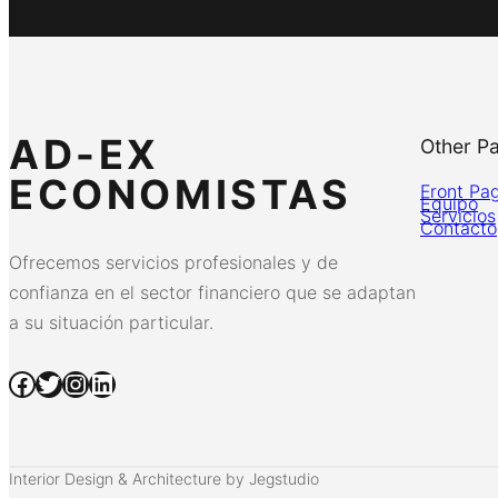
AD-EX
Other P
ECONOMISTAS
Front Pa
Equipo
Servicios
Contacto
Ofrecemos servicios profesionales y de
confianza en el sector financiero que se adaptan
a su situación particular.
Facebook
Twitter
Instagram
LinkedIn
Interior Design & Architecture by Jegstudio