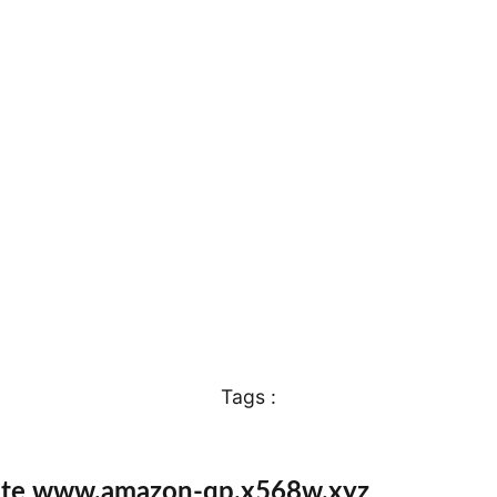
Tags :
ite www.amazon-qp.x568w.xyz