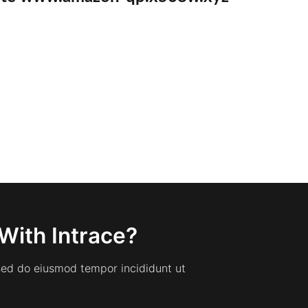
With Intrace?
 sed do eiusmod tempor incididunt ut