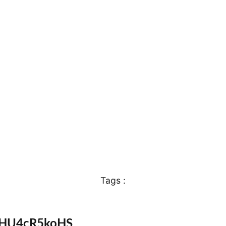
Tags :
coHU4cR5koHS