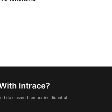
With Intrace?
 sed do eiusmod tempor incididunt ut