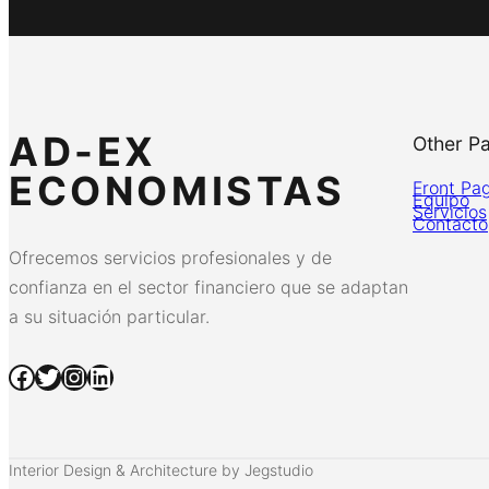
AD-EX
Other P
ECONOMISTAS
Front Pa
Equipo
Servicios
Contacto
Ofrecemos servicios profesionales y de
confianza en el sector financiero que se adaptan
a su situación particular.
Facebook
Twitter
Instagram
LinkedIn
Interior Design & Architecture by Jegstudio