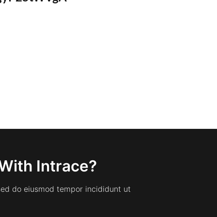
With Intrace?
 sed do eiusmod tempor incididunt ut